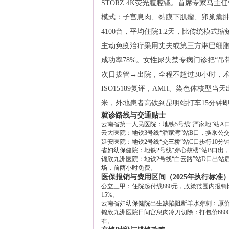
STORZ 4K荧光腹腔镜。首席专家马
模式：子宫息肉、黏膜下肌瘤、卵巢囊肿、
4100台，平均住院1.2天，比传统模式缩
主动免疫治疗采用丈夫或第三方淋巴细胞皮
成功率78%。女性尿失禁专病门诊把“
次日拔管→出院，全程不超过30小时，术后
ISO15189复评，AMH、染色体核型
米，外地患者高铁到昆明站打车15分钟即达
就诊路线与交通贴士
云南省第一人民医院：地铁5号线“严家地”站A口
云大医院：地铁3号线“潘家湾”站B口，换乘公交
延安医院：地铁2号线“交三桥”站C口步行10
省妇幼保健院：地铁2号线“穿心鼓楼”站B口出
锦欣九洲医院：地铁2号线“白云路”站D口出站后
场，前两小时免费。
医保报销与费用区间（2025年执行标准
公立三甲：住院起付线880元，政策范围内报销比
15%。
云南省妇幼保健院出生缺陷阻断羊水穿刺：原价3
锦欣九洲医院日间宫息肉冷刀切除：打包价680
右。