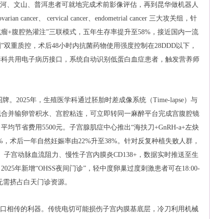
红河、文山、普洱患者可就地完成术前影像评估，再到昆华做机器人
ancer、 cervical cancer、endometrial cancer 三大攻关组，针
瘤+腹腔热灌注”三联模式，五年生存率提升至58%，接近国内一流
”双重质控，术后48小时内抗菌药物使用强度控制在28DDD以下，
养科共用电子病历接口，系统自动识别低蛋白血症患者，触发营养师
。2025年，生殖医学科通过胚胎时差成像系统（Time-lapse）与
现合并输卵管积水、宫腔粘连，可立即转同一麻醉平台完成宫腹腔镜
节省费用5500元。子宫腺肌症中心推出“海扶刀+GnRH-a+左炔
%，术后一年自然妊娠率由22%升至38%。针对反复种植失败人群，
子宫动脉血流阻力、慢性子宫内膜炎CD138+，数据实时推送至生
25年新增“OHSS夜间门诊”，轻中度卵巢过度刺激患者可在18:00-
，无需挤占白天门诊资源。
口口相传的利器。传统电切可能损伤子宫内膜基底层，冷刀利用机械