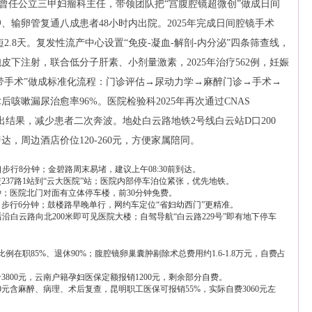
主任曾任公立三甲妇瘤科主任，带领团队把“宫腹腔镜超微创”做成日间
输卵管复通八成患者48小时内出院。2025年完成日间腔镜手术
短2.8天。复发性流产中心设置“免疫-凝血-解剖-内分泌”四条筛查线，
下注射，联合低分子肝素、小剂量激素，2025年治疗562例，妊娠
吊带手术”做成标准化流程：门诊评估→尿动力学→麻醉门诊→手术→
咳嗽漏尿治愈率96%。医院检验科2025年再次通过CNAS
当天出结果，减少患者二次奔波。地处白云路地铁2号线白云站D口200
，周边酒店价位120-260元，方便家属陪同。
步行8分钟；金碧路周末易堵，建议上午08:30前到达。
237路1站到“云大医院”站；医院内部停车泊位紧张，优先地铁。
分钟；医院北门对面有立体停车楼，前30分钟免费。
，步行6分钟；鼓楼路早晚单行，网约车定位“省妇幼西门”更精准。
沿白云路向北200米即可见医院大楼；自驾导航“白云路229号”即有地下停车
）
例在职85%、退休90%；腹腔镜卵巢囊肿剔除术总费用约1.6-1.8万元，自费占
800元，云南户籍孕妇医保定额报销1200元，剩余部分自费。
0元含麻醉、病理、术后复查，昆明职工医保可报销55%，实际自费3060元左