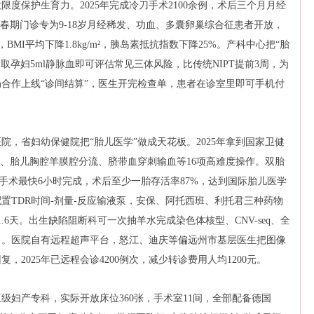
度保护生育力。2025年完成冷刀手术2100余例，术后三个月月经
春期门诊专为9-18岁月经稀发、功血、多囊卵巢综合征患者开放，
BMI平均下降1.8kg/m²，胰岛素抵抗指数下降25%。产科中心把“胎
取孕妇5ml静脉血即可评估常见三体风险，比传统NIPT提前3周，为
合作上线“诊间结算”，医生开完检查单，患者在诊室里即可手机付
，省妇幼保健院把“胎儿医学”做成天花板。2025年拿到国家卫健
胎、胎儿胸腔羊膜腔分流、脐带血穿刺输血等16项高难度操作。双胎
到手术最快6小时完成，术后至少一胎存活率87%，达到国际胎儿医学
置TDR时间-剂量-反应输液泵，安保、阿托西班、利托君三种药物
.6天。出生缺陷阻断科可一次抽羊水完成染色体核型、CNV-seq、全
日。医院自有远程超声平台，怒江、迪庆等偏远州市基层医生把图像
，2025年已远程会诊4200例次，减少转诊费用人均1200元。
升三级妇产专科，实际开放床位360张，手术室11间，全部配备德国