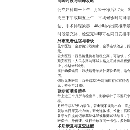
高峰时段与错峰攻略
公立妇科周一上午、月经干净后3-7天
周三下午或周五上午，平均候诊时间可缩
估、手术排程紧凑，48小时内出院概率最大
时段最充裕，检查完毕即可在同日安排
外市患者住宿与餐饮
昆华医院：金碧路沿线如家、全季连锁酒店，距门
元。
云大医院：西昌路北侧有短租公寓，可做饭，长住
延安医院：人民东路与环城东路交汇处有星程酒店，距
业，小锅米线9元。
省妇幼保健院：鼓楼路青年旅社床位45元，适合
店。
锦欣九洲医院：白云路229号对面即有如家精选
元，营业至21:00。
就诊前准备清单
带上近三个月所有检查单，影像学片子不要只拿
样。
月经干净3-7天内最佳，若出现不规则出血，直
就诊当日穿宽松衣物，避免连体裤、长靴；宫
备孕女性提前记录基础体温或排卵试纸结果，
医保卡、身份证、银行卡放在同一卡包，多数
术后康复与复查提醒