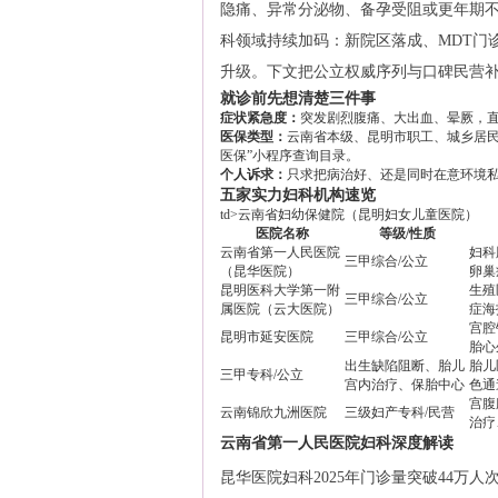
隐痛、异常分泌物、备孕受阻或更年期不
科领域持续加码：新院区落成、MDT门
升级。下文把公立权威序列与口碑民营
就诊前先想清楚三件事
症状紧急度：
突发剧烈腹痛、大出血、晕厥，
医保类型：
云南省本级、昆明市职工、城乡居民
医保”小程序查询目录。
个人诉求：
只求把病治好、还是同时在意环境
五家实力妇科机构速览
td>云南省妇幼保健院（昆明妇女儿童医院）
医院名称
等级/性质
云南省第一人民医院
妇科
三甲综合/公立
（昆华医院）
卵巢
昆明医科大学第一附
生殖
三甲综合/公立
属医院（云大医院）
症海
宫腔
昆明市延安医院
三甲综合/公立
胎心
出生缺陷阻断、胎儿
胎儿
三甲专科/公立
宫内治疗、保胎中心
色通
宫腹
云南锦欣九洲医院
三级妇产专科/民营
治疗
云南省第一人民医院妇科深度解读
昆华医院妇科2025年门诊量突破44万人