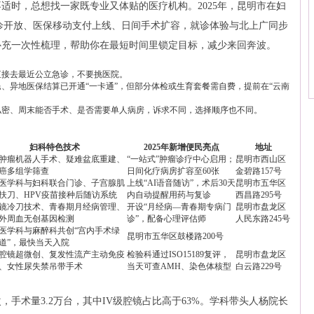
适时，总想找一家既专业又体贴的医疗机构。2025年，昆明市在妇
诊开放、医保移动支付上线、日间手术扩容，就诊体验与北上广同步
补充一次性梳理，帮助你在最短时间里锁定目标，减少来回奔波。
直接去最近公立急诊，不要挑医院。
、异地医保结算已开通“一卡通”，但部分体检或生育套餐需自费，提前在“云南
私密、周末能否手术、是否需要单人病房，诉求不同，选择顺序也不同。
妇科特色技术
2025年新增便民亮点
地址
肿瘤机器人手术、疑难盆底重建、
“一站式”肿瘤诊疗中心启用；
昆明市西山区
癌多组学筛查
日间化疗病房扩容至60张
金碧路157号
医学科与妇科联合门诊、子宫腺肌
上线“AI语音随访”，术后30天
昆明市五华区
扶刀、HPV疫苗接种后随访系统
内自动提醒用药与复诊
西昌路295号
镜冷刀技术、青春期月经病管理、
开设“月经病—青春期专病门
昆明市盘龙区
外周血无创基因检测
诊”，配备心理评估师
人民东路245号
医学科与麻醉科共创“宫内手术绿
昆明市五华区鼓楼路200号
道”，最快当天入院
腔镜超微创、复发性流产主动免疫
检验科通过ISO15189复评，
昆明市盘龙区
、女性尿失禁吊带手术
当天可查AMH、染色体核型
白云路229号
次，手术量3.2万台，其中IV级腔镜占比高于63%。学科带头人杨院长