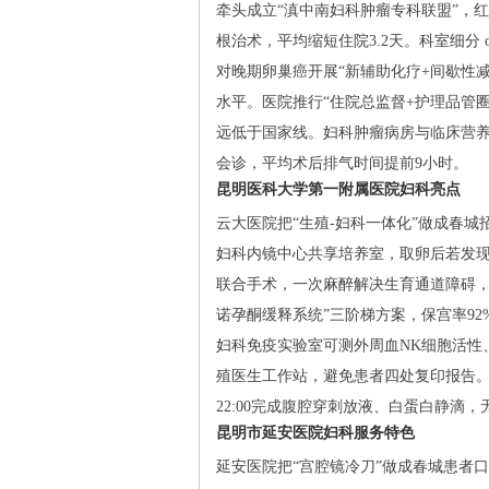
牵头成立“滇中南妇科肿瘤专科联盟”，
根治术，平均缩短住院3.2天。科室细分 ovarian c
对晚期卵巢癌开展“新辅助化疗+间歇性减
水平。医院推行“住院总监督+护理品管圈
远低于国家线。妇科肿瘤病房与临床营
会诊，平均术后排气时间提前9小时。
昆明医科大学第一附属医院妇科亮点
云大医院把“生殖-妇科一体化”做成春城招牌
妇科内镜中心共享培养室，取卵后若发
联合手术，一次麻醉解决生育通道障碍，平均
诺孕酮缓释系统”三阶梯方案，保宫率92
妇科免疫实验室可测外周血NK细胞活性、
殖医生工作站，避免患者四处复印报告。20
22:00完成腹腔穿刺放液、白蛋白静滴
昆明市延安医院妇科服务特色
延安医院把“宫腔镜冷刀”做成春城患者