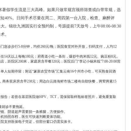
、寒暑假学生流是三大高峰。如果只做常规宫颈癌筛查或白带常规，选
短40%。日间手术尽量在周二、周四第一台入院，检查、麻醉评
。锦欣九洲因实行全预约制，号源提前7天放号，上午08:00-08:30
手术。
急诊步行5-8分钟，均价260元/晚；医院食堂对外开放，扫码支付，人均12
14天以上每晚180元；府甬道小吃一条街，爆炒牛肉米线12元、豌豆粉8元。
院区200米，家庭房含早餐320元；医院后门“李记小锅米线”7:00-20:00营
单人短期停留；附近“篆新农贸市场”汇集云南16个州市小吃，可买熟食回酒
，商务双床房含早238元；周边白云路海鲜市场二楼有自助快餐，两荤两素15
报告；若曾在基层医院做HPV、TCT，需保留取样瓶标签照片，避免重复取
接就诊不要拖延。
腔镜、阴道超声需要脱一条裤腿，方便操作。
手机拍照存档，医生可快速判断黄体功能。
医院支持医保电子凭证，但部分窗口仍需实体卡。