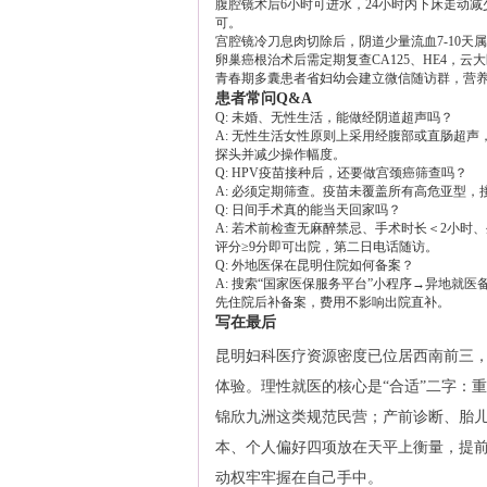
腹腔镜术后6小时可进水，24小时内下床走动减
可。
宫腔镜冷刀息肉切除后，阴道少量流血7-10
卵巢癌根治术后需定期复查CA125、HE4，
青春期多囊患者省妇幼会建立微信随访群，营养
患者常问Q&A
Q: 未婚、无性生活，能做经阴道超声吗？
A: 无性生活女性原则上采用经腹部或直肠超
探头并减少操作幅度。
Q: HPV疫苗接种后，还要做宫颈癌筛查吗？
A: 必须定期筛查。疫苗未覆盖所有高危亚型，
Q: 日间手术真的能当天回家吗？
A: 若术前检查无麻醉禁忌、手术时长＜2小时
评分≥9分即可出院，第二日电话随访。
Q: 外地医保在昆明住院如何备案？
A: 搜索“国家医保服务平台”小程序→异地就
先住院后补备案，费用不影响出院直补。
写在最后
昆明妇科医疗资源密度已位居西南前三
体验。理性就医的核心是“合适”二字：
锦欣九洲这类规范民营；产前诊断、胎
本、个人偏好四项放在天平上衡量，提
动权牢牢握在自己手中。