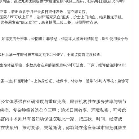
少肩痛；锦欣九洲医院提供“术后康复操”视频二维码，扫码每日跟练10分钟即
天属正常，若出血多于月经最多日或伴发热，需立即返院。
云大医院APP可线上开单，选择“居家采血”服务，护士上门抽血，结果推送手机。
师每周发布“低GI食谱”，患者拍照上传三餐，获得即时点评。
声，如需更高分辨率，经阴道并非禁忌，但需本人签署知情同意，医生使用最小号
接种后满一年即可按常规定期TCT+HPV，不建议提前过度检查。
、生命体征平稳，多数患者在麻醉清醒后6小时可进食、下床，经评估达到PADS
医备案→选择“昆明市”→上传身份证、社保卡、转诊单，通常2小时内审核；急诊可
，公立体系强在科研深度与重症兜底，民营机构胜在服务效率与细节
重疾病、复杂肿瘤首选公立三甲；追求日间效率、环境私密，可考虑
儿宫内手术则只有省妇幼保健院独此一家。把症状、时间、经济成
前在线预约、按时复诊、规范随访，你就能在这座春城市里把健康主