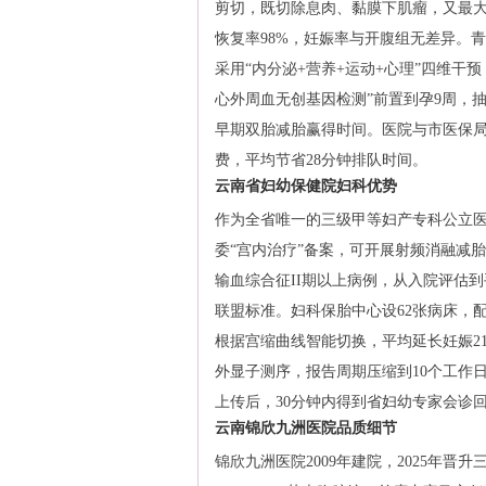
剪切，既切除息肉、黏膜下肌瘤，又最大限
恢复率98%，妊娠率与开腹组无差异。青
采用“内分泌+营养+运动+心理”四维干预，
心外周血无创基因检测”前置到孕9周，抽
早期双胎减胎赢得时间。医院与市医保局
费，平均节省28分钟排队时间。
云南省妇幼保健院妇科优势
作为全省唯一的三级甲等妇产专科公立医院
委“宫内治疗”备案，可开展射频消融减
输血综合征II期以上病例，从入院评估
联盟标准。妇科保胎中心设62张病床，配
根据宫缩曲线智能切换，平均延长妊娠21
外显子测序，报告周期压缩到10个工作
上传后，30分钟内得到省妇幼专家会诊回复
云南锦欣九洲医院品质细节
锦欣九洲医院2009年建院，2025年晋