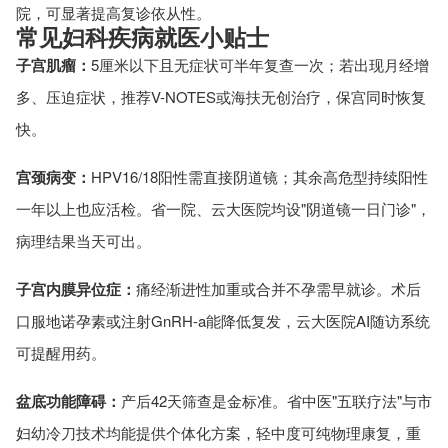
院，可显著提高复诊依从性。
常见妇科疾病就医小贴士
子宫肌瘤：
5厘米以下且无症状可半年复查一次；若出现月经增
多、压迫症状，推荐V-NOTES或海扶无创治疗，保宫同时恢复
快。
宫颈病变：
HPV16/18阳性需直接阴道镜；其余高危型持续阳性
一年以上也应活检。省一院、云大医院均设"阴道镜一日门诊"，
病理结果当天可出。
子宫内膜异位症：
痛经渐进性加重或合并不孕需早就诊。术后
口服地诺孕素或注射GnRH-a能降低复发，云大医院AI随访系统
可提醒用药。
盆底功能障碍：
产后42天筛查是金标准。省中医"五联疗法"与市
妇幼冷刀技术均能提供个体化方案，轻中度可纯物理康复，重