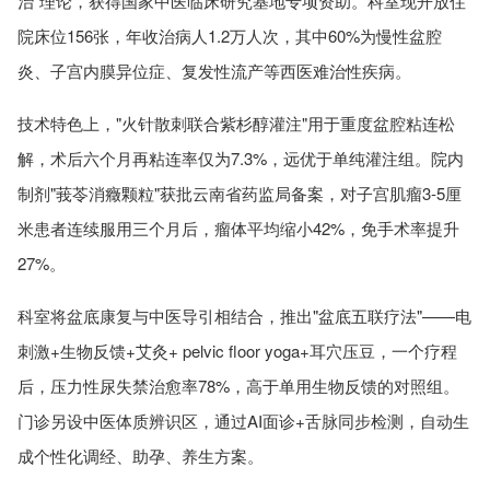
治"理论，获得国家中医临床研究基地专项资助。科室现开放住
院床位156张，年收治病人1.2万人次，其中60%为慢性盆腔
炎、子宫内膜异位症、复发性流产等西医难治性疾病。
技术特色上，"火针散刺联合紫杉醇灌注"用于重度盆腔粘连松
解，术后六个月再粘连率仅为7.3%，远优于单纯灌注组。院内
制剂"莪苓消癥颗粒"获批云南省药监局备案，对子宫肌瘤3-5厘
米患者连续服用三个月后，瘤体平均缩小42%，免手术率提升
27%。
科室将盆底康复与中医导引相结合，推出"盆底五联疗法"——电
刺激+生物反馈+艾灸+ pelvic floor yoga+耳穴压豆，一个疗程
后，压力性尿失禁治愈率78%，高于单用生物反馈的对照组。
门诊另设中医体质辨识区，通过AI面诊+舌脉同步检测，自动生
成个性化调经、助孕、养生方案。