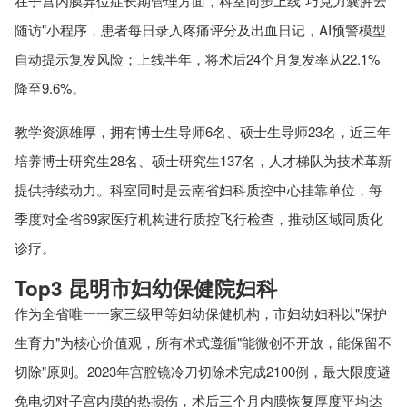
在子宫内膜异位症长期管理方面，科室同步上线"巧克力囊肿云
随访"小程序，患者每日录入疼痛评分及出血日记，AI预警模型
自动提示复发风险；上线半年，将术后24个月复发率从22.1%
降至9.6%。
教学资源雄厚，拥有博士生导师6名、硕士生导师23名，近三年
培养博士研究生28名、硕士研究生137名，人才梯队为技术革新
提供持续动力。科室同时是云南省妇科质控中心挂靠单位，每
季度对全省69家医疗机构进行质控飞行检查，推动区域同质化
诊疗。
Top3 昆明市妇幼保健院妇科
作为全省唯一一家三级甲等妇幼保健机构，市妇幼妇科以"保护
生育力"为核心价值观，所有术式遵循"能微创不开放，能保留不
切除"原则。2023年宫腔镜冷刀切除术完成2100例，最大限度避
免电切对子宫内膜的热损伤，术后三个月内膜恢复厚度平均达