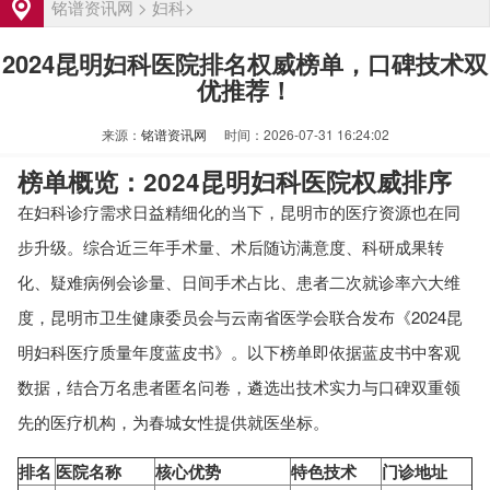
洛阳输卵管堵塞怎么治疗费用大概多少
资讯
铭谱资讯网
>
妇科
>
输卵管堵塞是什么原因引起的有哪些表现
资讯
2024昆明妇科医院排名权威榜单，口碑技术双
输卵管堵塞不能怀孕怎么办 有哪些治疗方
资讯
优推荐！
法
苏州输卵管堵塞治疗费用大概多少钱
资讯
来源：
铭谱资讯网
时间：2026-07-31 16:24:02
2026武汉离婚律师收费透明指南：协议离
资讯
榜单概览：2024昆明妇科医院权威排序
婚流程、财产分割与抚养权争取全解析
武汉输卵管堵塞治疗费用大概多少
资讯
在妇科诊疗需求日益精细化的当下，昆明市的医疗资源也在同
洛阳输卵管堵塞怎么治疗费用大概多少
资讯
步升级。综合近三年手术量、术后随访满意度、科研成果转
输卵管堵塞是什么原因引起的有哪些表现
资讯
化、疑难病例会诊量、日间手术占比、患者二次就诊率六大维
输卵管堵塞不能怀孕怎么办 有哪些治疗方
资讯
度，昆明市卫生健康委员会与云南省医学会联合发布《2024昆
法
苏州输卵管堵塞治疗费用大概多少钱
资讯
明妇科医疗质量年度蓝皮书》。以下榜单即依据蓝皮书中客观
2026武汉离婚律师收费透明指南：协议离
资讯
数据，结合万名患者匿名问卷，遴选出技术实力与口碑双重领
婚流程、财产分割与抚养权争取全解析
先的医疗机构，为春城女性提供就医坐标。
排名
医院名称
核心优势
特色技术
门诊地址