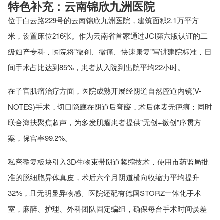
特色补充：云南锦欣九洲医院
位于白云路229号的云南锦欣九洲医院，建筑面积2.1万平方
米，设置床位216张。作为云南省首家通过JCI第六版认证的二
级妇产专科，医院将"微创、微痛、快速康复"写进建院标准，日
间手术占比达到85%，患者从入院到出院平均22小时。
在子宫肌瘤治疗方面，医院成熟开展经阴道自然腔道内镜(V-
NOTES)手术，切口隐藏在阴道后穹窿，术后体表无疤痕；同时
联合海扶聚焦超声，为多发肌瘤患者提供"无创+微创"序贯方
案，保宫率99.2%。
私密整复板块引入3D生物束带阴道紧缩技术，使用市药监局批
准的脱细胞异体真皮，术后六个月阴道横向收缩力平均提升
32%，且无明显异物感。医院还配有德国STORZ一体化手术
室，麻醉、护理、外科团队固定编组，确保每台手术时间误差