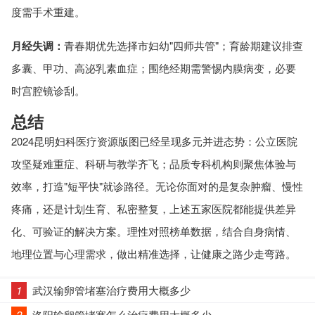
度需手术重建。
月经失调：
青春期优先选择市妇幼"四师共管"；育龄期建议排查
多囊、甲功、高泌乳素血症；围绝经期需警惕内膜病变，必要
时宫腔镜诊刮。
总结
2024昆明妇科医疗资源版图已经呈现多元并进态势：公立医院
攻坚疑难重症、科研与教学齐飞；品质专科机构则聚焦体验与
效率，打造"短平快"就诊路径。无论你面对的是复杂肿瘤、慢性
疼痛，还是计划生育、私密整复，上述五家医院都能提供差异
化、可验证的解决方案。理性对照榜单数据，结合自身病情、
地理位置与心理需求，做出精准选择，让健康之路少走弯路。
1
武汉输卵管堵塞治疗费用大概多少
2
洛阳输卵管堵塞怎么治疗费用大概多少