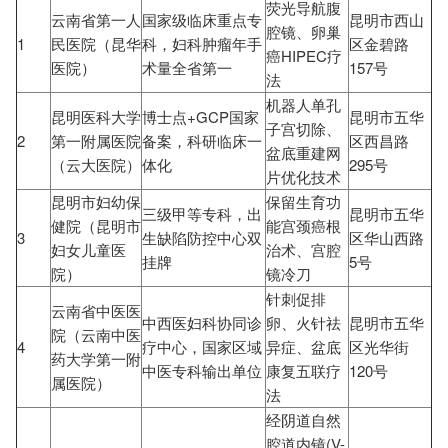
荧光导航腹
云南省第一人
国家级临床重点专
昆明市西山
腔镜、卵巢
1
民医院（昆华
科，妇科肿瘤年手
区金碧路
癌HIPEC疗
医院）
术量全省第一
157号
法
机器人单孔
昆明医科大学
博士点+GCP国家
昆明市五华
子宫切除、
2
第一附属医院
备案，科研临床一
区西昌路
盆底重建网
（云大医院）
体化
295号
片优化技术
昆明市妇幼保
保留生育功
三级甲等专科，出
昆明市五华
健院（昆明市
能宫颈癌根
3
生缺陷防控中心双
区华山西路
妇女儿童医
治术、宫腔
挂牌
5号
院）
镜冷刀
针刺促排
云南省中医医
中西医妇科协同诊
卵、火针祛
昆明市五华
院（云南中医
4
疗中心，国家区域
异症、盆底
区光华街
药大学第一附
中医专科输出单位
康复五联疗
120号
属医院）
法
经阴道自然
腔道内镜(V-