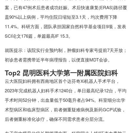
案，已有47例术后患者成功妊娠。术后快速康复(ERAS)路径覆
盖90%以上病例，平均住院日缩短至3.1天，均次费用下降
11.4%。科研方面，团队承担国家自然科学基金项目9项，发表
SCI论文176篇，单篇最高IF 15.3。
就医提示：该院实行全预约制，肿瘤妇科专家号提前7天开放；
初诊患者需携带近半年病理报告，以便直接MDT会诊。
Top2 昆明医科大学第一附属医院妇科
云大医院妇科拥有西南地区首个达芬奇Xi机器人手术平台，
2023年完成机器人妇科手术1240台，单日最高纪录12台，平均
手术时间52分钟，出血量低于50毫升者占94%。科室细分出学
术型病区和临床型病区，前者侧重疑难病例及新药GCP试验，
后者侧重标准化诊疗，确保不同需求患者分层分流。