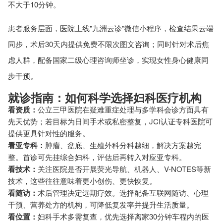
不大于10分钟。
患者服务层面，医院上线"九洲云诊"微信小程序，检查结果云端
同步，术后30天内提供免费不限次图文咨询；同时针对术后焦
虑人群，配备国家二级心理咨询师坐诊，实现女性身心健康同
步干预。
就诊指南：如何科学选择妇科医疗机构
看资质：
公立三甲医院在疑难重症处理与多学科会诊方面具有
先天优势；若目标为日间手术或私密整复，JCI认证专科医院可
提供更具针对性的服务。
看亚专科：
肿瘤、盆底、生殖外科分科越细，解决方案越完
整。首诊可先挂综合妇科，评估后再转入对应亚专科。
看技术：
关注医院是否开展荧光导航、机器人、V-NOTES等新
技术，这些往往意味着更小创伤、更快恢复。
看随访：
术后管理决定远期疗效。选择配备互联网随访、心理
干预、营养处方的机构，可降低复发率并提升生活质量。
看位置：
妇科手术多需复查，优先选择离家30分钟车程内的医