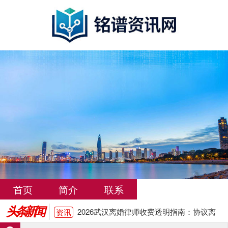
武汉输卵管堵塞治疗费用大概多少
资讯
洛阳输卵管堵塞怎么治疗费用大概多少
资讯
输卵管堵塞是什么原因引起的有哪些表现
资讯
输卵管堵塞不能怀孕怎么办 有哪些治疗方
资讯
法
苏州输卵管堵塞治疗费用大概多少钱
资讯
首页
简介
联系
2026武汉离婚律师收费透明指南：协议离
资讯
头条新闻
婚流程、财产分割与抚养权争取全解析
武汉输卵管堵塞治疗费用大概多少
资讯