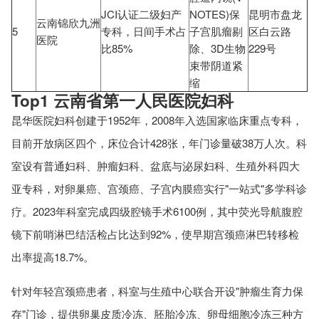
JCI认证二级妇产
NOTES)保
昆明市盘龙
云南锦欣九洲
5
专科，日间手术占
子宫肌瘤剔
区白云路
医院
比85%
除、3D生物
229号
束带阴道紧
缩
Top1 云南省第一人民医院妇科
昆华医院妇科创建于1952年，2008年入选国家临床重点专科，
目前开放病区四个，床位合计428张，年门诊量破38万人次。科
室设有普通妇科、肿瘤妇科、盆底与泌尿妇科、生殖外科四大
亚专科，对卵巢癌、宫颈癌、子宫内膜癌实行"一站式"多学科诊
疗。2023年科室完成四级腔镜手术6100例，其中荧光导航腹腔
镜下前哨淋巴结活检占比达到92%，使早期宫颈癌淋巴转移检
出率提高18.7%。
针对年轻宫颈癌患者，科室与生殖中心联合开设"肿瘤生育力保
存"门诊，提供卵巢皮质冷冻、胚胎冷冻、卵母细胞冷冻三种方