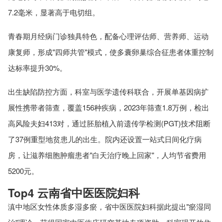
7.2毫米，显著高于电切组。
青春期月经病门诊独具特色，配备心理评估师、营养师、运动
康复师，形成"四师共管"模式，使多囊卵巢综合征患者体重控制
达标率提升30%。
出生缺陷防控方面，科室与医学遗传科联合，开展单基因病扩
展性携带者筛查，覆盖156种疾病，2023年筛查1.8万例，检出
高风险夫妇413对，通过胚胎植入前遗传学检测(PGT)技术阻断
了37例重型地贫患儿的出生。院内还设置一站式日间化疗病
房，让滋养细胞肿瘤患者"白天治疗晚上回家"，人均节省费用
5200元。
Top4 云南省中医医院妇科
滇中地区女性体质多湿多瘀，省中医医院妇科据此提出"瘀湿同