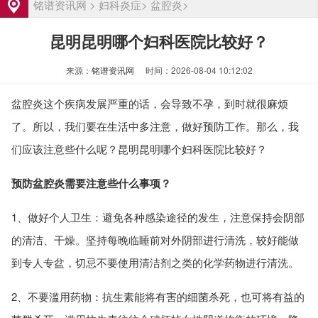
女性输卵管堵塞必须做手术才能怀孕吗
资讯
铭谱资讯网
>
妇科炎症
>
盆腔炎
>
输卵管堵塞是什么原因引起的？需要检查
资讯
昆明昆明哪个妇科医院比较好？
哪些项目
女性输卵管堵塞的常见症状有哪些
资讯
来源：
铭谱资讯网
时间：2026-08-04 10:12:02
武汉输卵管堵塞治疗费用大概多少
资讯
洛阳输卵管堵塞怎么治疗费用大概多少
资讯
盆腔炎这个疾病发展严重的话，会导致不孕，到时就很麻烦
输卵管堵塞是什么原因引起的有哪些表现
资讯
了。所以，我们要在生活中多注意，做好预防工作。那么，我
女性输卵管堵塞必须做手术才能怀孕吗
资讯
们应该注意些什么呢？昆明昆明哪个妇科医院比较好？
输卵管堵塞是什么原因引起的？需要检查
资讯
预防盆腔炎需要注意些什么事项？
哪些项目
女性输卵管堵塞的常见症状有哪些
资讯
1、做好个人卫生：避免各种感染途径的发生，注意保持会阴部
武汉输卵管堵塞治疗费用大概多少
资讯
的清洁、干燥。坚持每晚临睡前对外阴部进行清洗，较好能做
洛阳输卵管堵塞怎么治疗费用大概多少
资讯
到专人专盆，切忌不要使用清洁剂之类的化学药物进行清洗。
2、不要滥用药物：抗生素能将有害的细菌杀死，也可将有益的