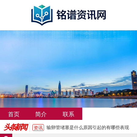
输卵管堵塞是什么原因引起的有哪些表现
资讯
女性输卵管堵塞必须做手术才能怀孕吗
资讯
输卵管堵塞是什么原因引起的？需要检查
资讯
哪些项目
女性输卵管堵塞的常见症状有哪些
资讯
武汉输卵管堵塞治疗费用大概多少
资讯
首页
简介
联系
洛阳输卵管堵塞怎么治疗费用大概多少
资讯
头条新闻
输卵管堵塞是什么原因引起的有哪些表现
资讯