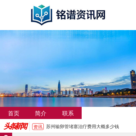
苏州输卵管堵塞治疗费用大概多少钱
资讯
女性输卵管堵塞的常见症状有哪些
资讯
武汉输卵管堵塞治疗费用大概多少
资讯
洛阳输卵管堵塞怎么治疗费用大概多少
资讯
输卵管堵塞是什么原因引起的有哪些表现
资讯
首页
简介
联系
输卵管堵塞不能怀孕怎么办 有哪些治疗方
资讯
头条新闻
法
苏州输卵管堵塞治疗费用大概多少钱
资讯