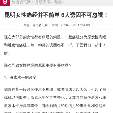
女性输卵管堵塞的常见症状有哪些
资讯
铭谱资讯网
>
月经疾病
>
痛经
>
武汉输卵管堵塞治疗费用大概多少
资讯
昆明女性痛经并不简单 6大诱因不可忽视！
洛阳输卵管堵塞怎么治疗费用大概多少
资讯
来源：
铭谱资讯网
时间：2026-08-01 17:54:03
输卵管堵塞是什么原因引起的有哪些表现
资讯
输卵管堵塞不能怀孕怎么办 有哪些治疗方
资讯
现在大部分的女性都有痛经的问题，一般痛经分为原发性痛经
法
苏州输卵管堵塞治疗费用大概多少钱
资讯
和继发性痛经，每一种类的诱因都不一样。下面我们一起来了
女性输卵管堵塞的常见症状有哪些
资讯
解。
武汉输卵管堵塞治疗费用大概多少
资讯
那么导致女性痛经的原因主要有哪些呢？
洛阳输卵管堵塞怎么治疗费用大概多少
资讯
1、激素水平的改变
输卵管堵塞是什么原因引起的有哪些表现
资讯
输卵管堵塞不能怀孕怎么办 有哪些治疗方
资讯
如果在某一段时间作息不规律，或者情绪大起大落，引起了身
法
体机能的改变，激素水平的异常变化，尤其是导致孕激素和雌
激素水平身高或降低，都会影响月经期的月经来潮量和引起疼