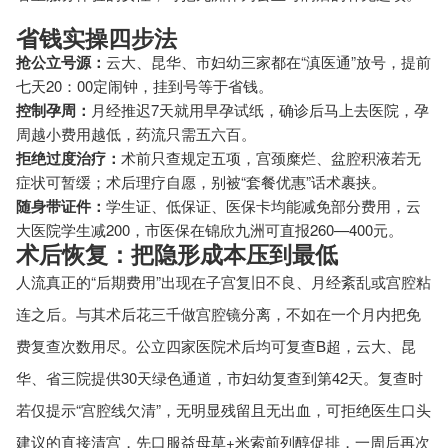
省钱实操四步法
抢公立号源：
云大、昆华、市妇幼三家都在“滇医通”放号，提前
七天20：00定闹钟，挂到号等于省钱。
控制孕周：
月经推迟7天就用早孕试纸，确诊后马上去医院，孕
周越小费用越低，药流只需五六百。
拒绝过度治疗：
术前只查规定五项，宫颈糜烂、盆腔积液若无
症状可暂缓；术后理疗自愿，别被“套餐优惠”话术裹挟。
随身带证件：
学生证、低保证、医保卡均能减免部分费用，云
大医院学生减200，市医保在锦欣九洲可直报260—400元。
术后恢复：把隐形成本压到最低
人流真正的“后期费用”出现在子宫复旧不良、月经紊乱或宫腔粘
连之后。与其术后花三千做宫腔镜分离，不如在一个月内把免
费复查次数用尽。公立四家医院术后均可复查B超，云大、昆
华、省三院提供30天绿色通道，市妇幼复查到第42天。复查时
若仅提示“宫腔线欠清”，无明显残留且无出血，可拒绝医生口头
建议的直接清宫，先口服益母草+米索前列醇促排，一周后再次