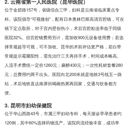
2. 云南省第一人民医院（昆华医院）
位于金碧路157号，省级综合三甲，妇科是云南省临床重点专
科。该院倡导“可视微创”，配有日本奥林巴斯高清宫腔镜，可在
镜下定点取胚，对子宫内壁创伤小，术后宫腔粘连率低于同级
医院32%。但宫腔镜费用另计，需加收900元设备使用费；若选
择常规超导可视，可不加收。昆华的术前评估更严格，若白带
常规提示霉菌阳性，需先治疗三天再排手术，时间成本略高。
人流手术费统一定价1260元；麻醉430元；一次性耗材套餐280
元；总费用约两千出头。医院向北200米就是地铁3号线五一路
站，术后地铁直达南屏街喝碗热粥再回家，交通与饮食都方
便。
3. 昆明市妇幼保健院
位于华山西路43号，市属三甲妇幼专科，每天接诊早孕患者约
120例，其中60%选择药物流产。该院药流经验丰富，成功率