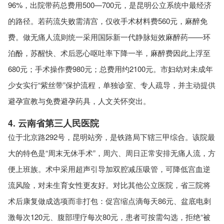
96%，出院带药总费用500—700元，是昆明公立系统中最经济
的路径。若药流失败需清宫，仅收手术材料费560元，麻醉免
费。做无痛人流则统一采用国际新一代静脉短效麻醉药——环
泊酚，苏醒快、术后恶心呕吐率下降一半，麻醉费因此上浮至
680元；手术操作费980元；总费用约2100元。市妇幼对未成年
少女实行“紫丝带”保护流程，单独诊室、专人疏导，并主动提供
避孕宣教与免费避孕药具，人文关怀突出。
4. 云南省第三人民医院
位于北京路292号，昆明站旁，是铁路局下辖三甲综合。该院最
大的特色是“周末无休手术”，周六、周日正常安排无痛人流，方
便上班族。术中采用超声引导加双腔减压吸管，可降低宫血逆
流风险，对未生育女性更友好。对比其他公立医院，省三院将
术后康复做成选项而非打包：促宫缩点滴每天86元、盆底电刺
激每次120元、腹部理疗每次80元，患者可按需勾选，拒绝“被