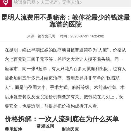
资讯
铭谱资讯网
>
人工流产
>
无痛人流
>
洛阳输卵管堵塞怎么治疗费用大概多少
资讯
昆明人流费用不是秘密：教你花最少的钱选最
输卵管堵塞是什么原因引起的有哪些表现
资讯
靠谱的医院
输卵管堵塞不能怀孕怎么办 有哪些治疗方
资讯
来源：
铭谱资讯网
时间：2026-07-31 16:24:02
法
苏州输卵管堵塞治疗费用大概多少钱
资讯
在昆明，终止早期妊娠的医疗项目被普遍简称为“人流”，价格从
2026武汉离婚律师收费透明指南：协议离
资讯
六七百元到三四千元不等，差距之大常让人摸不着头脑。同一
婚流程、财产分割与抚养权争取全解析
武汉输卵管堵塞治疗费用大概多少
资讯
座城市、同一张B超单，有人只花八百多元就顺利出院，也有人
洛阳输卵管堵塞怎么治疗费用大概多少
资讯
被叠加到五千多元才结束治疗。费用差异并非简单的“医院坑
输卵管堵塞是什么原因引起的有哪些表现
资讯
人”，而是与孕周大小、手术方式、麻醉等级、术前基础病、术
输卵管堵塞不能怀孕怎么办 有哪些治疗方
资讯
后康复套餐以及医院定价机制叠加有关。把钱花在刀刃上，既
法
苏州输卵管堵塞治疗费用大概多少钱
资讯
要安全，也要透明，前提是把价格构成拆开来看。
价格拆解：一次人流到底在为什么买单
常规区间
费用板块
影响因素