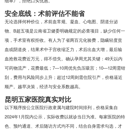
细单》，拒绝口头优惠。
安全底线：术前评估不能省
无论选择何种价位，术前血常规、凝血、心电图、阴道分泌
物、B超五项是云南省卫健委明确规定的必查项目，缺少任何一
项，手术室有权拒收。有人为了省两百元化验费，隐瞒轻度贫
血或阴道炎，结果术中子宫收缩乏力，术后出血大增，最后输
血抢救花费近万元，得不偿失。确认孕周尤其关键：49天以内
可药物流产，花费最低；7—10周优先负压吸宫；10—12周需钳
刮，费用与风险同步上升；超过12周则需住院引产，价格逼近
顺产。越早决策，经济与安全系数越高。
昆明五家医院真实对比
以下顺序按公立医院行政隶属与建院时间排列，价格采集自
2024年1月院内公示，实际收费以就诊当日为准。每家医院的特
色、预约通道、术后随访方式均不同，结合自身需求勾选，才