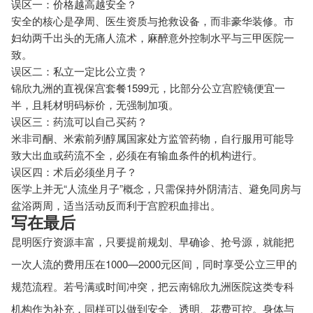
误区一：价格越高越安全？
安全的核心是孕周、医生资质与抢救设备，而非豪华装修。市
妇幼两千出头的无痛人流术，麻醉意外控制水平与三甲医院一
致。
误区二：私立一定比公立贵？
锦欣九洲的直视保宫套餐1599元，比部分公立宫腔镜便宜一
半，且耗材明码标价，无强制加项。
误区三：药流可以自己买药？
米非司酮、米索前列醇属国家处方监管药物，自行服用可能导
致大出血或药流不全，必须在有输血条件的机构进行。
误区四：术后必须坐月子？
医学上并无“人流坐月子”概念，只需保持外阴清洁、避免同房与
盆浴两周，适当活动反而利于宫腔积血排出。
写在最后
昆明医疗资源丰富，只要提前规划、早确诊、抢号源，就能把
一次人流的费用压在1000—2000元区间，同时享受公立三甲的
规范流程。若号满或时间冲突，把云南锦欣九洲医院这类专科
机构作为补充，同样可以做到安全、透明、花费可控。身体与