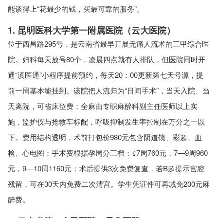
能谈得上“花最少的钱，买最可靠的服务”。
1. 昆明医科大学第一附属医院（云大医院）
位于西昌路295号，是云南省最早开展无痛人流术的三甲综合医
院。妇科每天放号80个，凌晨四点就有人排队，但医院同时开
通“滇医通”小程序提前预约，每天20：00更新第七天号源，提
前一周基本能挂到。该院把人流归为“日间手术”，当天入院、当
天离院，可省床位费；全麻由专职麻醉科副主任医师以上实
施，监护仪与抢救车标配，呼吸抑制发生率控制在万分之一以
下。费用结构透明，术前打包价980元包含阴道镜、彩超、血
检、心电图；手术费根据孕周分三档：≤7周760元，7—9周960
元，9—10周1160元；术后提供3次免费复查，若B超提示宫腔
残留，可在30天内免费二次清宫。学生凭证件可再减免200元麻
醉费。