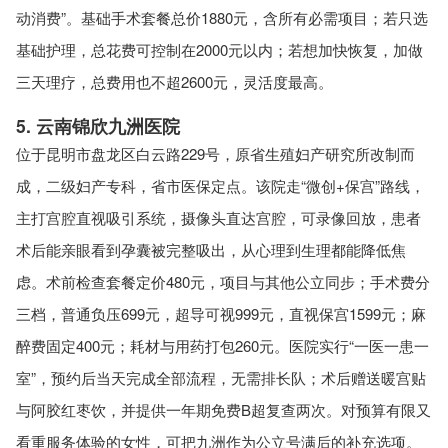
动消费”。基础手术套餐总价1880元，含所有必需项目；若只选
基础护理，总花费可控制在2000元以内；若想加快恢复，加做
三天理疗，总费用也不超2600元，灵活度最高。
5. 云南锦欣九洲医院
位于昆明市盘龙区白云路229号，原省生殖妇产研究所改制而
成，二级妇产专科，省市医保定点。该院走“微创+保宫”路线，
主打宫腔直视吸引系统，摄像头直达宫腔，可录像回放，患者
术后能亲眼看到孕囊被完整吸出，从心理到生理都能降低焦
虑。术前检查套餐定价480元，项目与其他公立同步；手术费分
三档，普通负压699元，超导可视999元，直视保宫1599元；麻
醉费固定400元；耗材与用药打包260元。医院实行“一医一患一
室”，预约后当天完成全部流程，无需排长队；术后赠送暖宫贴
与阿胶红枣饮，并提供一年期免费B超复查两次。对预算有限又
看重服务体验的女性，可把九洲作为公立号满后的补充选项。