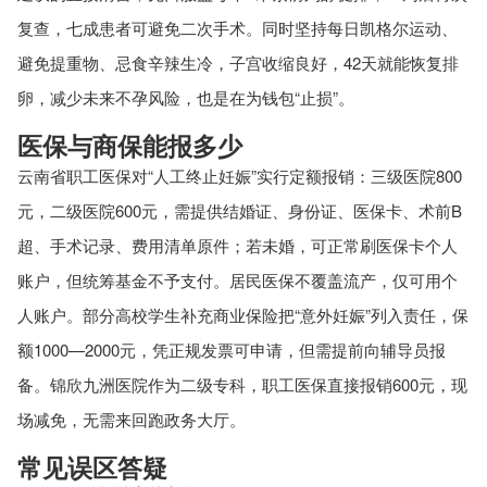
复查，七成患者可避免二次手术。同时坚持每日凯格尔运动、
避免提重物、忌食辛辣生冷，子宫收缩良好，42天就能恢复排
卵，减少未来不孕风险，也是在为钱包“止损”。
医保与商保能报多少
云南省职工医保对“人工终止妊娠”实行定额报销：三级医院800
元，二级医院600元，需提供结婚证、身份证、医保卡、术前B
超、手术记录、费用清单原件；若未婚，可正常刷医保卡个人
账户，但统筹基金不予支付。居民医保不覆盖流产，仅可用个
人账户。部分高校学生补充商业保险把“意外妊娠”列入责任，保
额1000—2000元，凭正规发票可申请，但需提前向辅导员报
备。锦欣九洲医院作为二级专科，职工医保直接报销600元，现
场减免，无需来回跑政务大厅。
常见误区答疑