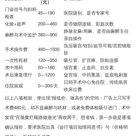
（元）
门诊挂号与妇科
45—180
医院级别、是否专家号
检查
化验+超声
200—460
是否做阴道镜、彩超次数
静脉全麻/局麻、是否由麻醉主任
麻醉与术中监护
380—900
亲自操作
负压吸宫/钳刮/超导可视/宫腔镜取
手术操作费
480—1500
胚
一次性耗材
120—350
吸引管、扩宫棒、防粘连膜
术中用药
50—180
缩宫素、止血药、抗生素
术后康复理疗
0—1200
促宫缩、中药熏蒸、盆底电刺激
日间手术中心免住院，传统病房
住院留观
0—300/天
收床位费
以上八项相加，便出现“报低价、做高价”的空间：广告上只写手
术费480元，却不提麻醉与耗材；或者免费体检吸引进门，术中
发现“宫颈糜烂顺路做激光”再收两千。想省钱，第一步就是逐项
确认报价，要求医院出具《诊疗项目知情同意书》与《价格明