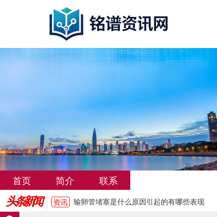
输卵管堵塞是什么原因引起的有哪些表现
资讯
女性输卵管堵塞必须做手术才能怀孕吗
资讯
输卵管堵塞是什么原因引起的？需要检查
资讯
哪些项目
女性输卵管堵塞的常见症状有哪些
资讯
武汉输卵管堵塞治疗费用大概多少
资讯
首页
简介
联系
洛阳输卵管堵塞怎么治疗费用大概多少
资讯
头条新闻
输卵管堵塞是什么原因引起的有哪些表现
资讯