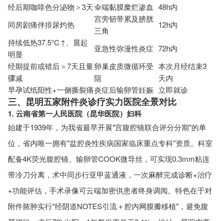
经后期咖啡色分泌物＞3天
伞端黏膜糜烂渗血
48h内
宫旁韧带累及膀胱
同房剧痛伴排尿灼热
12h内
三角
持续低热37.5℃↑、晨起
亚急性弥漫性炎症
72h内
明显
经期提前或错后＞7天且量
卵巢皮质微循环受
本次月经结束3
骤减
阻
天内
早孕试纸阳性+一侧撕裂痛
炎症后输卵管妊娠
立即就诊
三、昆明五家附件炎诊疗实力医院全景对比
1. 云南省第一人民医院（昆华医院）妇科
始建于1939年，为我省最早开展"宫腹腔镜联合评分分期"的单
位，省内唯一拥有"盆腔炎性疾病国家临床重点专科"资质。科室
配备4K荧光腹腔镜、输卵管COOK微导丝，可实现0.3mm粘连
带冷刀分离，术中同步行亚甲蓝通液，一次麻醉完成诊断+治疗
+功能评估，手术录像可云端加密供患者终身调阅。特色在于对
附件脓肿实行"经阴道NOTES引流＋腔内网膜瓣移植"，避免腹