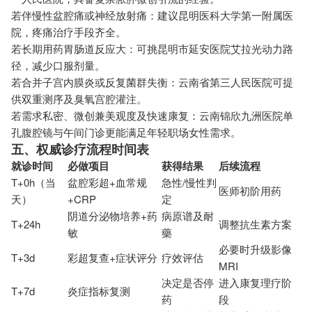
若伴慢性盆腔痛或神经放射痛：建议昆明医科大学第一附属医
院，疼痛治疗手段齐全。
若长期用药胃肠道反应大：可挑昆明市延安医院艾拉光动力路
径，减少口服剂量。
若合并子宫内膜炎或反复菌群失衡：云南省第三人民医院可提
供双重测序及臭氧宫腔灌注。
若需求私密、微创兼美观度及快速康复：云南锦欣九洲医院单
孔腹腔镜与午间门诊更能满足年轻职场女性需求。
五、权威诊疗流程时间表
就诊时间
必做项目
获得结果
后续流程
T+0h（当
盆腔彩超+血常规
急性/慢性判
医师初阶用药
天）
+CRP
定
阴道分泌物培养+药
病原谱及耐
T+24h
调整抗生素方案
敏
藥
必要时升级影像
T+3d
彩超复查+症状评分
疗效评估
MRI
决定是否停
进入康复理疗阶
T+7d
炎症指标复测
药
段