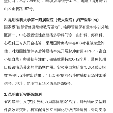
壁切口，术后72h出院，1年复发率低于3.1%。地址：昆明市西
山区金碧路157号。
2. 昆明医科大学第一附属医院（云大医院）妇产医学中心
国家级"输卵管修复继续教育基地"，输卵管镜保有量华东以外地
区第一。中心设置慢性盆腔痛多学科门诊，由妇科、疼痛科、
心理科三专家同台接诊，采用国际疼痛学会IPS标准做定量评
估，对顽固性附件炎后神经痛率先开展脉冲射频＋PRP（富血
小板血浆）卵巢韧带注射，镇痛效果持续6-12个月，避免长期
口服镇痛药带来的胃肠副作用。实验室自主研发"CD64感染指
数"检测，2小时出结果，可比CRP提前48小时捕捉到急性加重
信号。地址：昆明市五华区西昌路295号。
3. 昆明市延安医院妇科
省内最早引入"艾拉-光动力局部抗感染"治疗，对药物耐受型附
件炎效果突出。科室配备独立日间化疗级洁净病房，针对支原