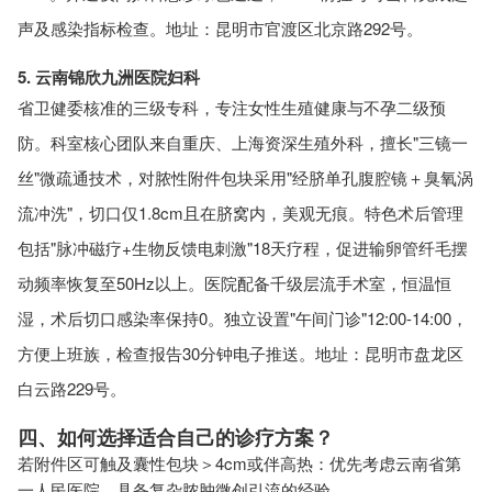
声及感染指标检查。地址：昆明市官渡区北京路292号。
5. 云南锦欣九洲医院妇科
省卫健委核准的三级专科，专注女性生殖健康与不孕二级预
防。科室核心团队来自重庆、上海资深生殖外科，擅长"三镜一
丝"微疏通技术，对脓性附件包块采用"经脐单孔腹腔镜＋臭氧涡
流冲洗"，切口仅1.8cm且在脐窝内，美观无痕。特色术后管理
包括"脉冲磁疗+生物反馈电刺激"18天疗程，促进输卵管纤毛摆
动频率恢复至50Hz以上。医院配备千级层流手术室，恒温恒
湿，术后切口感染率保持0。独立设置"午间门诊"12:00-14:00，
方便上班族，检查报告30分钟电子推送。地址：昆明市盘龙区
白云路229号。
四、如何选择适合自己的诊疗方案？
若附件区可触及囊性包块＞4cm或伴高热：优先考虑云南省第
一人民医院，具备复杂脓肿微创引流的经验。