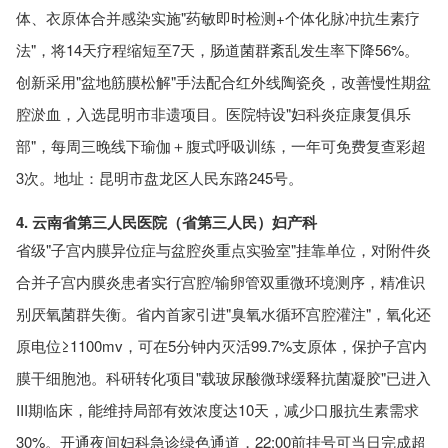
体、衣原体合并感染实施"药敏即时检测+个体化脉冲抗生素疗
法"，将14天疗程缩短至7天，肠道菌群紊乱发生率下降56%。
创新采用"盆地筋膜松解"手法配合红外线陶瓷灸，改善慢性期盆
腔淤血，入选昆明市非遗项目。医院特设"妇科炎症康复俱乐
部"，每周三晚线下瑜伽＋腹式呼吸训练，一年可免费复查彩超
3次。地址：昆明市盘龙区人民东路245号。
4. 云南省第三人民医院（省第三人民）妇产科
省级"子宫内膜异位症与盆腔炎重点实验室"挂靠单位，对附件炎
合并子宫内膜炎患者实行宫腔/输卵管双重微环境测序，精准识
别厌氧菌群失衡。省内首家引进"臭氧水循环宫腔灌注"，氧化还
原电位≥1100mv，可在5分钟内灭活99.7%支原体，保护子宫内
膜干细胞池。科研转化项目"载玻尿酸微球缓释抗菌凝胶"已进入
III期临床，能维持局部有效浓度达10天，减少口服抗生素需求
30%。开通夜间妇科急诊绿色通道，22:00前挂号可当日完成超