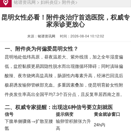
女性输卵管堵塞必须做手术才能怀孕吗
资讯
铭谱资讯网
>
妇科炎症
>
附件炎
>
输卵管堵塞是什么原因引起的？需要检查
资讯
昆明女性必看！附件炎治疗首选医院，权威专
哪些项目
女性输卵管堵塞的常见症状有哪些
资讯
家亲诊更放心
武汉输卵管堵塞治疗费用大概多少
资讯
来源：
铭谱资讯网
时间：2026-08-04 10:12:02
洛阳输卵管堵塞怎么治疗费用大概多少
资讯
一、附件炎为何偏爱昆明女性？
输卵管堵塞是什么原因引起的有哪些表现
资讯
昆明地处低纬高原，昼夜温差大、紫外线强，加之全年湿度偏
女性输卵管堵塞必须做手术才能怀孕吗
资讯
低，盆腔黏膜更易因隐性脱水而出现微循环障碍；同时滇味偏
输卵管堵塞是什么原因引起的？需要检查
资讯
酸辣、夜市烧烤高盐高辣，肠源性内毒素升高，经淋巴回流后
哪些项目
女性输卵管堵塞的常见症状有哪些
资讯
极易诱发输卵管峡部充血。多重因素叠加，使昆明育龄女性附
武汉输卵管堵塞治疗费用大概多少
资讯
件炎发生率高出全国平均7.3个百分点，且反复率居西南之首。
洛阳输卵管堵塞怎么治疗费用大概多少
资讯
二、权威专家提醒：出现这6种信号要立刻就医
信号
提示病变
黄金就诊窗口
下腹单侧骤痛→扩散至腰
输卵管积脓张力升
24h内
骶
高