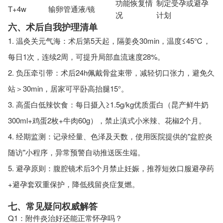
功能恢复情
制定受孕或避孕
T+4w
输卵管通液/镜
况
计划
六、术后自我护理清单
1. 温灸关元气海：术后第5天起，隔姜灸30min，温度≤45℃，
每日1次，连续2周，可提升局部血流速度28%。
2. 负压牵引带：术后24h佩戴骨盆束带，减轻切口张力，避免久
站＞30min，居家可平卧高抬腿15°。
3. 高蛋白低辣饮食：每日摄入≥1.5g/kg优质蛋白（昆产鲜牛奶
300ml+鸡蛋2枚+牛肉60g），禁止滇式小米辣、花椒2个月。
4. 经期监测：记录经量、色泽及天数，使用医院提供的"盆腔炎
随访"小程序，异常预警自动推送医生端。
5. 避孕原则：腹腔镜术后3个月禁止妊娠，推荐短效口服避孕药
+避孕套双重保护，降低残留炎症复燃。
七、常见疑问权威解答
Q1：附件炎治好还能正常怀孕吗？