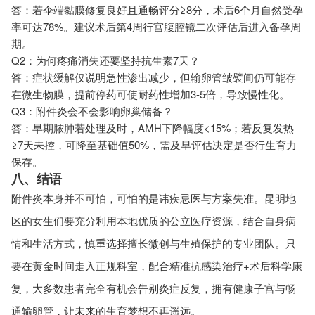
答：若伞端黏膜修复良好且通畅评分≥8分，术后6个月自然受孕
率可达78%。建议术后第4周行宫腹腔镜二次评估后进入备孕周
期。
Q2：为何疼痛消失还要坚持抗生素7天？
答：症状缓解仅说明急性渗出减少，但输卵管皱襞间仍可能存
在微生物膜，提前停药可使耐药性增加3-5倍，导致慢性化。
Q3：附件炎会不会影响卵巢储备？
答：早期脓肿若处理及时，AMH下降幅度<15%；若反复发热
≥7天未控，可降至基础值50%，需及早评估决定是否行生育力
保存。
八、结语
附件炎本身并不可怕，可怕的是讳疾忌医与方案失准。昆明地
区的女生们要充分利用本地优质的公立医疗资源，结合自身病
情和生活方式，慎重选择擅长微创与生殖保护的专业团队。只
要在黄金时间走入正规科室，配合精准抗感染治疗+术后科学康
复，大多数患者完全有机会告别炎症反复，拥有健康子宫与畅
通输卵管，让未来的生育梦想不再遥远。