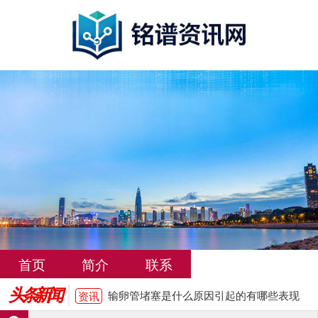
输卵管堵塞是什么原因引起的有哪些表现
资讯
女性输卵管堵塞必须做手术才能怀孕吗
资讯
输卵管堵塞是什么原因引起的？需要检查
资讯
哪些项目
女性输卵管堵塞的常见症状有哪些
资讯
武汉输卵管堵塞治疗费用大概多少
资讯
首页
简介
联系
洛阳输卵管堵塞怎么治疗费用大概多少
资讯
头条新闻
输卵管堵塞是什么原因引起的有哪些表现
资讯