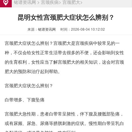
女性输卵管堵塞必须做手术才能怀孕吗
资讯
铭谱资讯网
>
宫颈疾病
>
宫颈肥大
>
输卵管堵塞是什么原因引起的？需要检查
资讯
昆明女性宫颈肥大症状怎么辨别？
哪些项目
女性输卵管堵塞的常见症状有哪些
资讯
来源：
铭谱资讯网
时间：2026-08-04 10:12:02
武汉输卵管堵塞治疗费用大概多少
资讯
洛阳输卵管堵塞怎么治疗费用大概多少
资讯
宫颈肥大症状怎么辨别？宫颈肥大是宫颈疾病中较常见的一
输卵管堵塞是什么原因引起的有哪些表现
资讯
种，不仅会给女性正常生活带去很多的不便，还会影响到女性
女性输卵管堵塞必须做手术才能怀孕吗
资讯
的生育权利，女性应当了解宫颈肥大的相关知识，这会对宫颈
输卵管堵塞是什么原因引起的？需要检查
资讯
肥大的预防和治疗起到帮助。
哪些项目
女性输卵管堵塞的常见症状有哪些
资讯
宫颈肥大症状怎么辨别？
武汉输卵管堵塞治疗费用大概多少
资讯
白带增多、下腹坠痛
洛阳输卵管堵塞怎么治疗费用大概多少
资讯
宫颈肥大急性期，患者白带常呈脓性，伴下腹及腰骶部坠痛，
或有尿频、尿急、尿痛等膀胱刺激的症状。慢性期白带呈乳白