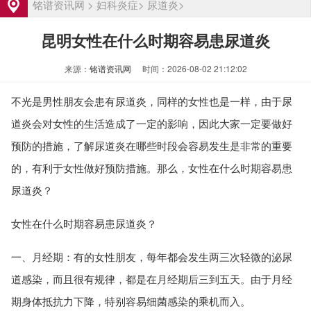
输卵管堵塞是什么原因引起的？需要检查
资讯
铭谱资讯网
>
妇科炎症
>
尿道炎
>
哪些项目
女性输卵管堵塞的常见症状有哪些
资讯
昆明女性在什么时期容易患尿道炎
武汉输卵管堵塞治疗费用大概多少
资讯
来源：
铭谱资讯网
时间：2026-08-02 21:12:02
洛阳输卵管堵塞怎么治疗费用大概多少
资讯
输卵管堵塞是什么原因引起的有哪些表现
资讯
不光是男性朋友会患有尿道炎，同样的女性也是一样，由于尿
输卵管堵塞不能怀孕怎么办 有哪些治疗方
资讯
道炎会对女性的生活造成了一定的影响，因此大家一定要做好
法
输卵管堵塞是什么原因引起的？需要检查
资讯
预防的措施，了解尿道炎在哪些时段会容易发生是非常的重要
哪些项目
女性输卵管堵塞的常见症状有哪些
资讯
的，有利于女性做好预防措施。那么，女性在什么时期容易患
尿道炎？
武汉输卵管堵塞治疗费用大概多少
资讯
洛阳输卵管堵塞怎么治疗费用大概多少
资讯
女性在什么时期容易患尿道炎？
输卵管堵塞是什么原因引起的有哪些表现
资讯
一、月经期：有的女性朋友，每年都会发生两三次轻微的泌尿
道感染，而且很有规律，都是在月经期后三到五天。由于月经
期身体抵抗力下降，特别容易细菌感染的乘机而入。