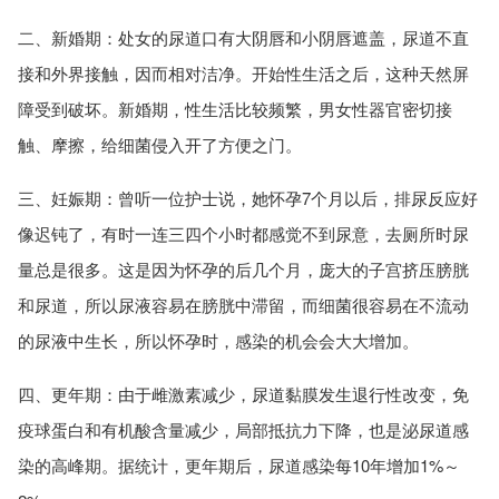
二、新婚期：处女的尿道口有大阴唇和小阴唇遮盖，尿道不直
接和外界接触，因而相对洁净。开始性生活之后，这种天然屏
障受到破坏。新婚期，性生活比较频繁，男女性器官密切接
触、摩擦，给细菌侵入开了方便之门。
三、妊娠期：曾听一位护士说，她怀孕7个月以后，排尿反应好
像迟钝了，有时一连三四个小时都感觉不到尿意，去厕所时尿
量总是很多。这是因为怀孕的后几个月，庞大的子宫挤压膀胱
和尿道，所以尿液容易在膀胱中滞留，而细菌很容易在不流动
的尿液中生长，所以怀孕时，感染的机会会大大增加。
四、更年期：由于雌激素减少，尿道黏膜发生退行性改变，免
疫球蛋白和有机酸含量减少，局部抵抗力下降，也是泌尿道感
染的高峰期。据统计，更年期后，尿道感染每10年增加1%～