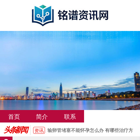
输卵管堵塞不能怀孕怎么办 有哪些治疗方
资讯
法
输卵管堵塞是什么原因引起的？需要检查
资讯
哪些项目
女性输卵管堵塞的常见症状有哪些
资讯
武汉输卵管堵塞治疗费用大概多少
资讯
洛阳输卵管堵塞怎么治疗费用大概多少
资讯
首页
简介
联系
输卵管堵塞是什么原因引起的有哪些表现
资讯
头条新闻
输卵管堵塞不能怀孕怎么办 有哪些治疗方
资讯
法