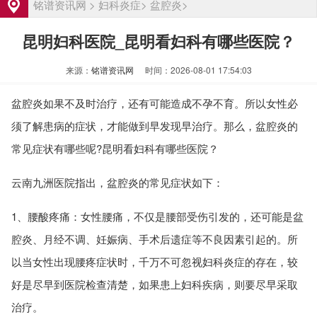
铭谱资讯网
>
妇科炎症
>
盆腔炎
>
女性输卵管堵塞的常见症状有哪些
资讯
武汉输卵管堵塞治疗费用大概多少
资讯
昆明妇科医院_昆明看妇科有哪些医院？
洛阳输卵管堵塞怎么治疗费用大概多少
资讯
来源：
铭谱资讯网
时间：2026-08-01 17:54:03
输卵管堵塞是什么原因引起的有哪些表现
资讯
盆腔炎如果不及时治疗，还有可能造成不孕不育。所以女性必
输卵管堵塞不能怀孕怎么办 有哪些治疗方
资讯
须了解患病的症状，才能做到早发现早治疗。那么，盆腔炎的
法
苏州输卵管堵塞治疗费用大概多少钱
资讯
常见症状有哪些呢?昆明看妇科有哪些医院？
女性输卵管堵塞的常见症状有哪些
资讯
武汉输卵管堵塞治疗费用大概多少
资讯
云南九洲医院指出，盆腔炎的常见症状如下：
洛阳输卵管堵塞怎么治疗费用大概多少
资讯
1、腰酸疼痛：女性腰痛，不仅是腰部受伤引发的，还可能是盆
输卵管堵塞是什么原因引起的有哪些表现
资讯
腔炎、月经不调、妊娠病、手术后遗症等不良因素引起的。所
以当女性出现腰疼症状时，千万不可忽视妇科炎症的存在，较
好是尽早到医院检查清楚，如果患上妇科疾病，则要尽早采取
治疗。